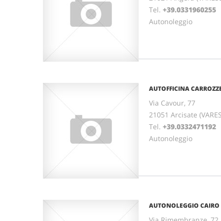
Tel.
+39.0331960255
F
Autonoleggio
AUTOFFICINA CARROZZE
Via Cavour, 77
21051 Arcisate (VARE
Tel.
+39.0332471192
F
Autonoleggio
AUTONOLEGGIO CAIRO 
Via Rimembranze, 72