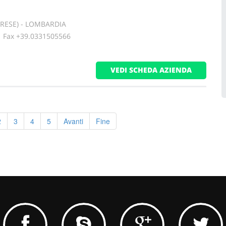
ARESE) - LOMBARDIA
ax +39.0331505566
VEDI SCHEDA AZIENDA
2
3
4
5
Avanti
Fine