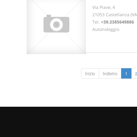
Via Piave, 4
21053 Castellanza (V
Tel.
+39.3385649886
F
Autonoleggio
Inizio
Indietro
1