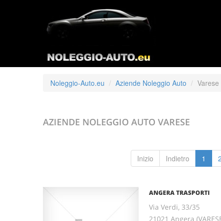
Noleggio-Auto.eu
Aziende Noleggio Auto
Varese
AZIENDE NOLEGGIO AUTO
VARESE
Inizio
Indietro
1
ANGERA TRASPORTI
Via Verdi, 33/35
21021 Angera (VARES