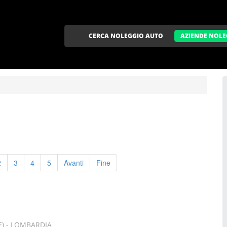
CERCA NOLEGGIO AUTO
AZIENDE NOLE
2
3
4
5
Avanti
Fine
E) - LOMBARDIA