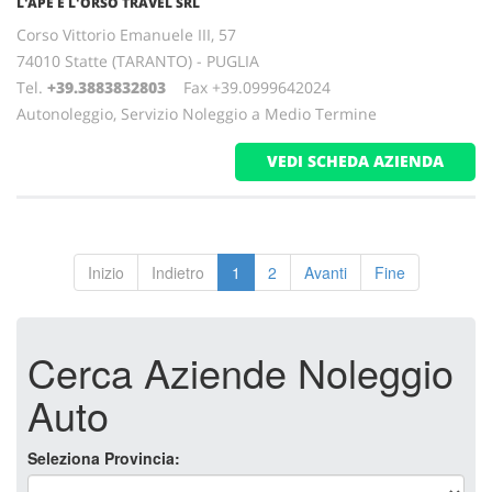
L'APE E L'ORSO TRAVEL SRL
Corso Vittorio Emanuele III, 57
74010 Statte (TARANTO) - PUGLIA
Tel.
+39.3883832803
Fax +39.0999642024
Autonoleggio, Servizio Noleggio a Medio Termine
VEDI SCHEDA AZIENDA
Inizio
Indietro
1
2
Avanti
Fine
Cerca Aziende Noleggio
Auto
Seleziona Provincia: