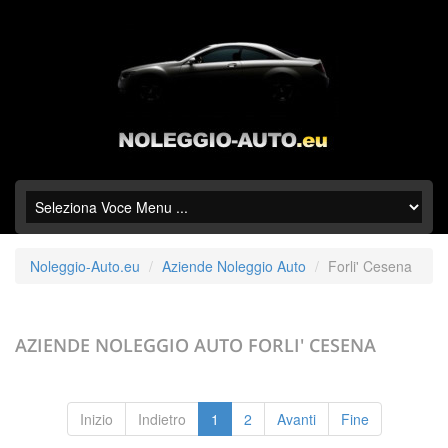
Noleggio-Auto.eu
Aziende Noleggio Auto
Forli' Cesena
AZIENDE NOLEGGIO AUTO
FORLI' CESENA
Inizio
Indietro
1
2
Avanti
Fine