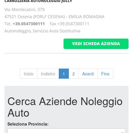
CARROZZERIA AUTONOLEGGIO JOLLY
Via Montecatini, 379
47521 Cesena (FORLI' CESENA) - EMILIA ROMAGNA
Tel.
+39.0547300111
Fax +39.0547300111
Autonoleggio, Servizio Auto Sostitutiva
VEDI SCHEDA AZIENDA
Inizio
Indietro
1
2
Avanti
Fine
Cerca Aziende Noleggio
Auto
Seleziona Provincia: