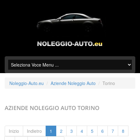
Noleggio-Auto.eu
Aziende Noleggio Auto
Torino
AZIENDE NOLEGGIO AUTO
TORINO
Inizio
Indietro
1
2
3
4
5
6
7
8