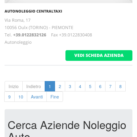
AUTONOLEGGIO CENTRALTAXI
Via Roma, 17
10056 Oulx (TORINO) - PIEMONTE
Tel.
+39.0122832126
Fax +39.0122830408
Autonoleggio
VEDI SCHEDA AZIENDA
Inizio
Indietro
1
2
3
4
5
6
7
8
9
10
Avanti
Fine
Cerca Aziende Noleggio
Auto